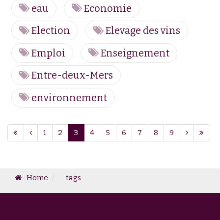
eau
Economie
Election
Elevage des vins
Emploi
Enseignement
Entre-deux-Mers
environnement
Page 3 of 9
1
2
3
4
5
6
7
8
9
Home
tags