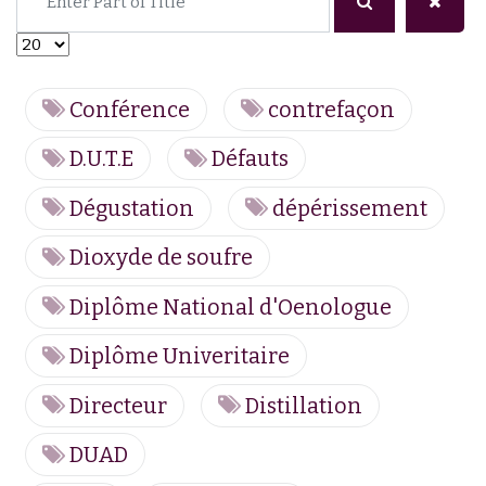
Display #
Conférence
contrefaçon
D.U.T.E
Défauts
Dégustation
dépérissement
Dioxyde de soufre
Diplôme National d'Oenologue
Diplôme Univeritaire
Directeur
Distillation
DUAD