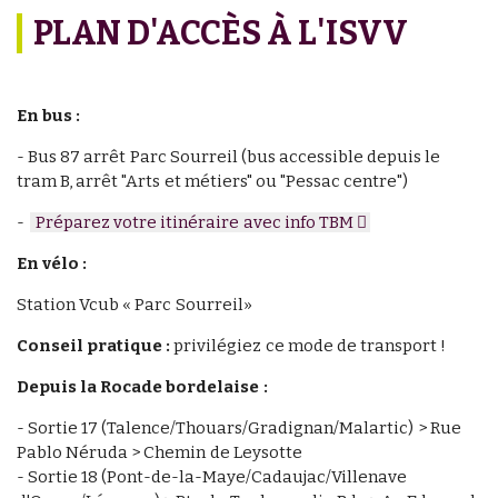
PLAN D'ACCÈS À L'ISVV
En bus :
- Bus 87 arrêt Parc Sourreil (bus accessible depuis le
tram B, arrêt "Arts et métiers" ou "Pessac centre")
-
Préparez votre itinéraire avec info TBM
En vélo :
Station Vcub « Parc Sourreil»
Conseil pratique :
privilégiez ce mode de transport !
Depuis la Rocade bordelaise :
- Sortie 17 (Talence/Thouars/Gradignan/Malartic) > Rue
Pablo Néruda > Chemin de Leysotte
- Sortie 18 (Pont-de-la-Maye/Cadaujac/Villenave