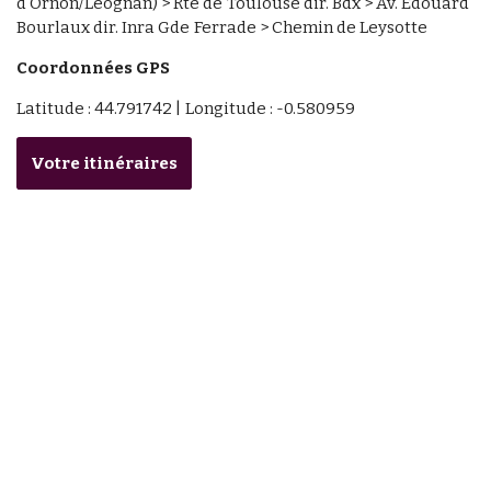
d'Ornon/Léognan) > Rte de Toulouse dir. Bdx > Av. Edouard
Bourlaux dir. Inra Gde Ferrade > Chemin de Leysotte
Coordonnées GPS
Latitude : 44.791742 | Longitude : -0.580959
Votre itinéraires