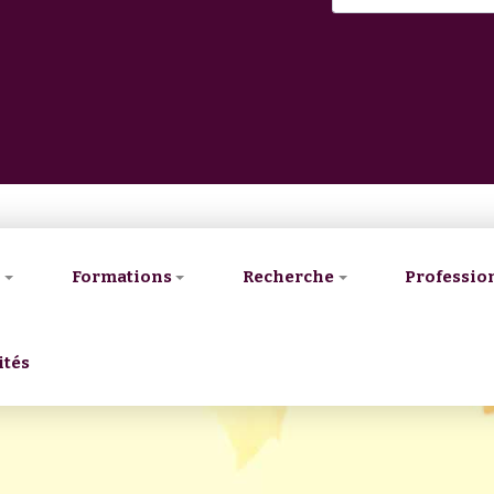
V
Formations
Recherche
Professio
ités