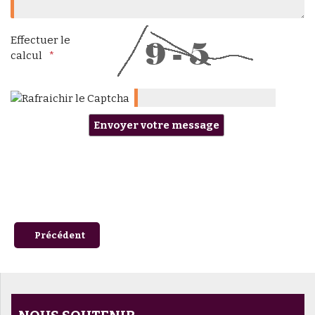
Effectuer le
calcul
Article précédent : Taxe d'apprentissage
Précédent