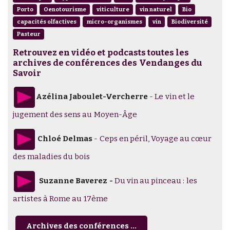
Porto
Oenotourisme
viticulture
vin naturel
Bio
capacités olfactives
micro-organismes
vin
Biodiversité
Pasteur
Retrouvez en vidéo et podcasts toutes les
archives de conférences des Vendanges du
Savoir
Azélina Jaboulet-Vercherre
-
Le vin et le
jugement des sens au Moyen-Âge
Chloé Delmas
-
Ceps en péril, Voyage au cœur
des maladies du bois
Suzanne Baverez
-
Du vin au pinceau : les
artistes à Rome au 17ème
Archives des conférences ...