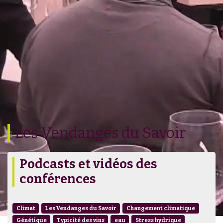
Les Vendanges du Savoir
Podcasts et vidéos des
conférences
Climat
Les Vendanges du Savoir
Changement climatique
Génétique
Typicité des vins
eau
Stress hydrique