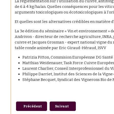
La règlementation sur l’utilisation du cuivre, antifo
de 6 à 4 kg/ha/an. Quelles conséquences pour les viti
arguments toxicologiques ou écotoxicologiques à l’or
Et quelles sont les alternatives crédibles en matière d
La 3e édition du séminaire « Vin et environnement » de 
Andrivon - directeur de recherche agriculture, INRA, pi
cuivre et Jacques Grosman - expert national vigne du 
table ronde animée par Eric Giraud-Héraud, ISVV
Patrizia Pitton, Commision Européenne DG Santé
Matthias Weidenauer, Task Force Cuivre Europée
Laurent Charlier, Conseil Interprofessionnel du V
Philippe Darriet, Institut des Sciences de la Vigne 
Stéphane Becquet, Syndicat des Vignerons Bio de
Article précédent : Séminaire Vins & Environnemen
Article suivant : Séminaire Vin
Précédent
Suivant