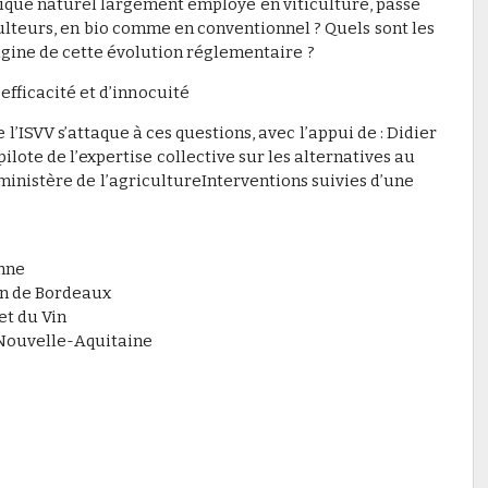
ngique naturel largement employé en viticulture, passe
culteurs, en bio comme en conventionnel ? Quels sont les
igine de cette évolution réglementaire ?
’efficacité et d’innocuité
l’ISVV s’attaque à ces questions, avec l’appui de : Didier
lote de l’expertise collective sur les alternatives au
ministère de l’agricultureInterventions suivies d’une
nne
in de Bordeaux
et du Vin
 Nouvelle-Aquitaine
t #4
s & Consommateurs #6