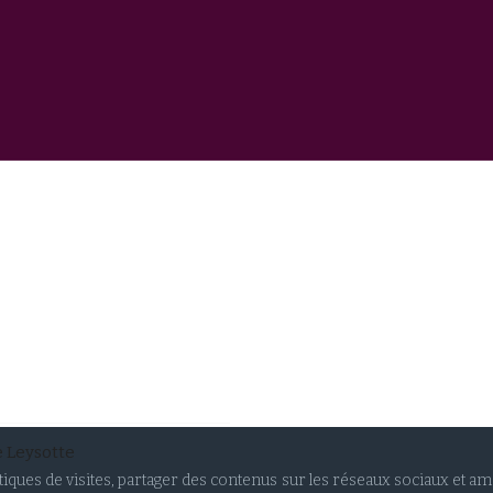
e Leysotte
stiques de visites, partager des contenus sur les réseaux sociaux et a