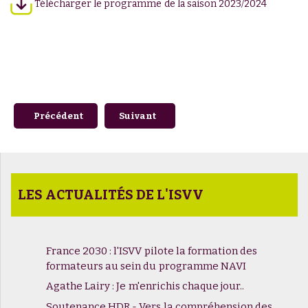
Télécharger le programme de la saison 2023/2024
Article précédent : OENO Macrowine 2023 - Résumés dispo
Article suivant : Journée Technique Vi
Précédent
Suivant
LES ACTUALITÉS DE L'ISVV
France 2030 : l'ISVV pilote la formation des
formateurs au sein du programme NAVI
Agathe Lairy : Je m'enrichis chaque jour..
Soutenance HDR - Vers la compréhension des