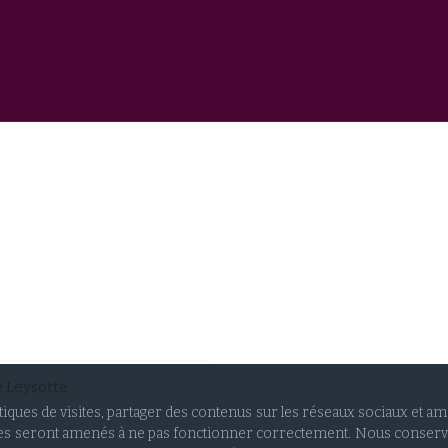
e Leysotte
stiques de visites, partager des contenus sur les réseaux sociaux et a
vices seront amenés à ne pas fonctionner correctement. Nous conser