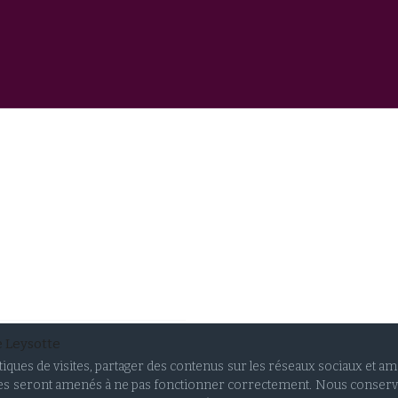
e Leysotte
stiques de visites, partager des contenus sur les réseaux sociaux et a
vices seront amenés à ne pas fonctionner correctement. Nous conser