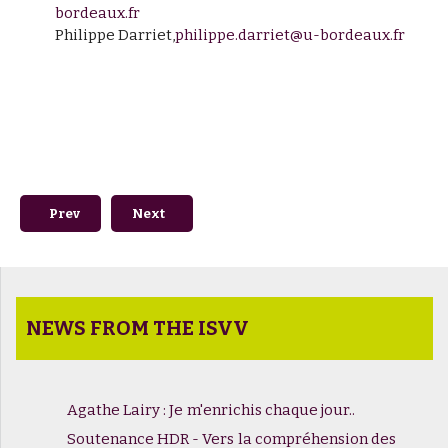
bordeaux.fr
Philippe Darriet,
philippe.darriet@u-bordeaux.fr
Previous article: Le Diplôme national d'œnologue fête ses 
Next article: DUAD - La dégustation de haut ni
Prev
Next
NEWS FROM THE ISVV
Agathe Lairy : Je m'enrichis chaque jour..
Soutenance HDR - Vers la compréhension des