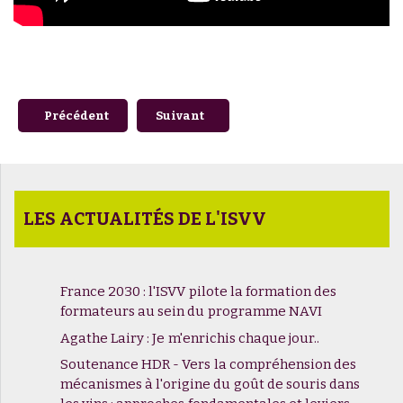
Article précédent : #01 - Les Vendanges du Savoir - Entre V
Article suivant : Dates de rentrée : à vo
Précédent
Suivant
LES ACTUALITÉS DE L'ISVV
France 2030 : l'ISVV pilote la formation des
formateurs au sein du programme NAVI
Agathe Lairy : Je m'enrichis chaque jour..
Soutenance HDR - Vers la compréhension des
mécanismes à l'origine du goût de souris dans