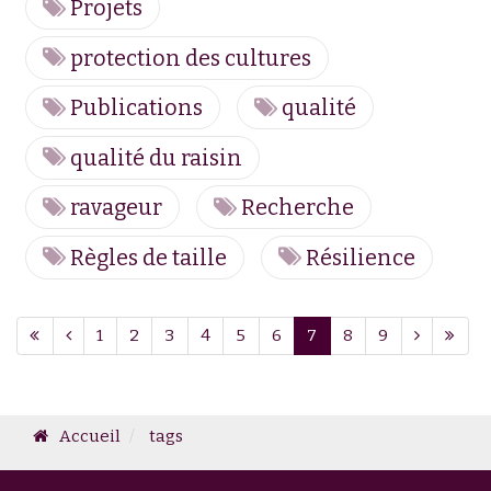
Projets
protection des cultures
Publications
qualité
qualité du raisin
ravageur
Recherche
Règles de taille
Résilience
Page 7 sur 9
1
2
3
4
5
6
7
8
9
Accueil
tags