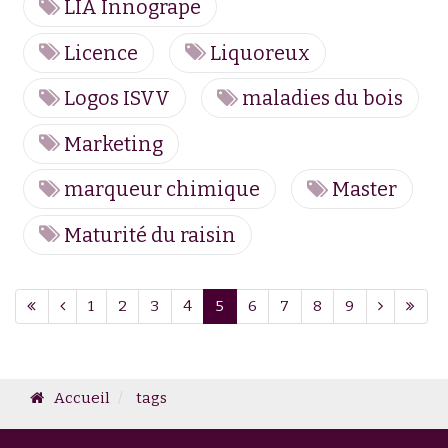
LIA Innogrape
Licence
Liquoreux
Logos ISVV
maladies du bois
Marketing
marqueur chimique
Master
Maturité du raisin
Page 5 sur 9
1
2
3
4
5
6
7
8
9
Accueil
tags