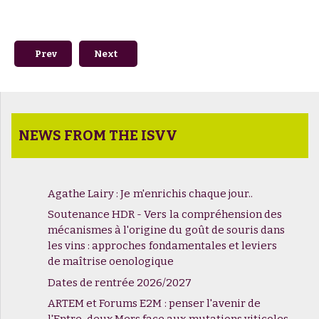
Previous article: Le millésime 2025 à Bordeaux
Next article: Nouvelle vidéo - LE DIOXYDE DE S
Prev
Next
NEWS FROM THE ISVV
Agathe Lairy : Je m'enrichis chaque jour..
Soutenance HDR - Vers la compréhension des
mécanismes à l'origine du goût de souris dans
les vins : approches fondamentales et leviers
de maîtrise oenologique
Dates de rentrée 2026/2027
ARTEM et Forums E2M : penser l'avenir de