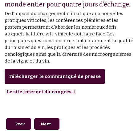
monde entier pour quatre jours d’échange.
De l’impact du changement climatique aux nouvelles
pratiques viticoles, les conférences plénières et les
posters permettront d’aborder les nombreux défis
auxquels la filière viti-vinicole doit faire face. Les
principales questions concerneront notamment la qualité
du raisin et du vin, les pratiques et les procédés
oenologiques ainsi que la diversité des microorganismes
de la vigne et du vin.
Télécharger le communiqué de presse
Le site internet du congrès
Previous article: #Millésime 2023 - premiers résultats du 
Next article: Découvrez la nouvelle équipe de 
Prev
Next