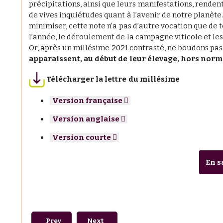
précipitations, ainsi que leurs manifestations, renden
de vives inquiétudes quant à l’avenir de notre planète. 
minimiser, cette note n’a pas d’autre vocation que de t
l’année, le déroulement de la campagne viticole et les
Or, après un millésime 2021 contrasté, ne boudons pas n
apparaissent, au début de leur élevage, hors norm
Télécharger la lettre du millésime
Version française
Version anglaise
Version courte
En s
Previous article: #7 - Les Vendanges du Savoir - Leço
Next article: #6 - Les Vendanges du Savo
Prev
Next