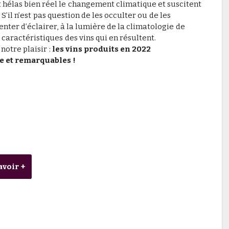
t hélas bien réel le changement climatique et suscitent
S’il n’est pas question de les occulter ou de les
enter d’éclairer, à la lumière de la climatologie de
 caractéristiques des vins qui en résultent.
otre plaisir :
les vins produits en 2022
e et remarquables !
avoir +
n de viticulture durable par les Grecs anciens
ir - L'ivresse rituelle dans la cordillère des Andes