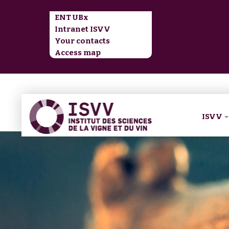
ENT UBx
Intranet ISVV
Your contacts
Access map
ISVV