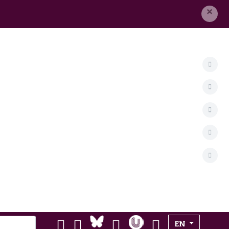
×
Select your lan
EN