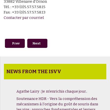
33882 Villenave d'Ornon
Tél. : +33 (0)5.57.57.58.15
Fax : +33 (0)5.57.57.58.13
Contacter par courriel
Previous article: LabCom Biophysa : un partenariat public-p
Next article: VITAE – Cultiver la vigne sans p
Prev
Next
NEWS FROM THE ISVV
Agathe Lairy : Je m'enrichis chaque jour..
Soutenance HDR - Vers la compréhension des
mécanismes à l'origine du goût de souris dans
les vins : approches fondamentales et leviers