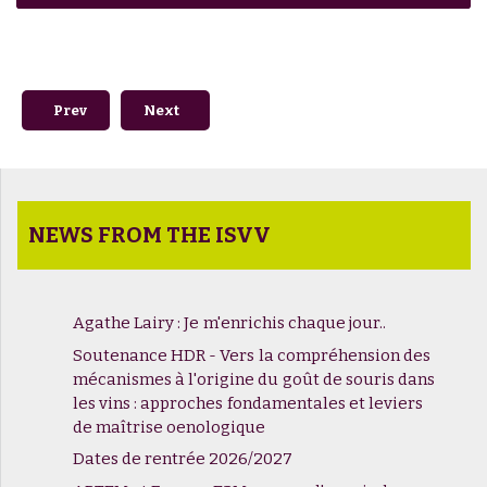
Previous article: Cérémonie de départ Alain Blanchard
Next article: Café BD des Vendanges du Savoi
Prev
Next
NEWS FROM THE ISVV
Agathe Lairy : Je m'enrichis chaque jour..
Soutenance HDR - Vers la compréhension des
mécanismes à l'origine du goût de souris dans
les vins : approches fondamentales et leviers
de maîtrise oenologique
Dates de rentrée 2026/2027