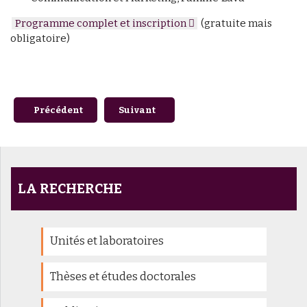
Programme complet et inscription
(gratuite mais
obligatoire)
Article précédent : Séminaires Vins & Environnement le 18
Article suivant : Journée régionale de l’
Précédent
Suivant
LA RECHERCHE
Unités et laboratoires
Thèses et études doctorales