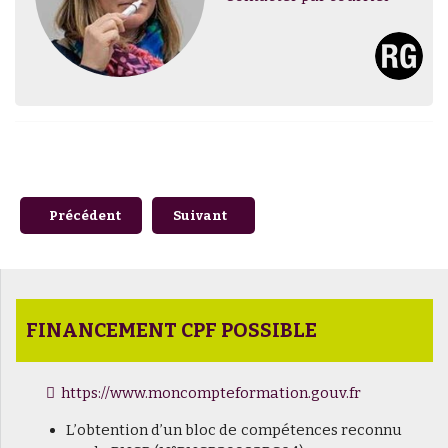
Article précédent : D.U.T.E - Diplôme Universitaire de Tail
Article suivant : D.U.A.D - Diplôme Univ
Précédent
Suivant
FINANCEMENT CPF POSSIBLE
https://www.moncompteformation.gouv.fr
L’obtention d’un bloc de compétences reconnu