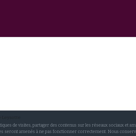
e Leysotte
stiques de visites, partager des contenus sur les réseaux sociaux et a
vices seront amenés à ne pas fonctionner correctement. Nous conser