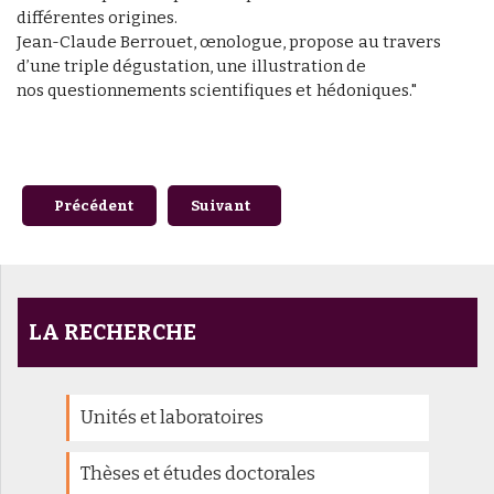
différentes origines.
Jean-Claude Berrouet, œnologue, propose au travers
d’une triple dégustation, une illustration de
nos questionnements scientifiques et hédoniques."
Article précédent : Séminaire Vins & Consommateurs #6
Article suivant : Séminaire Vins & Co
Précédent
Suivant
LA RECHERCHE
Unités et laboratoires
Thèses et études doctorales