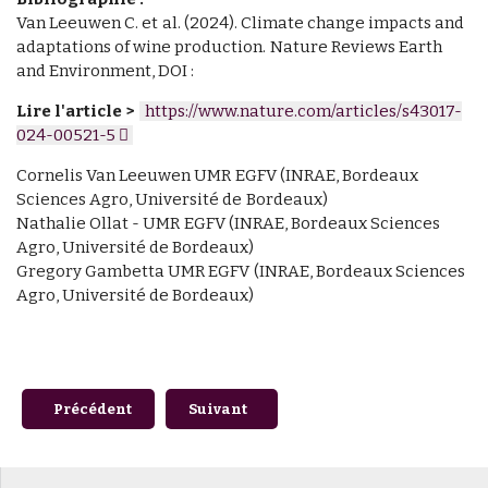
Van Leeuwen C. et al. (2024). Climate change impacts and
adaptations of wine production. Nature Reviews Earth
and Environment, DOI :
Lire l'article >
https://www.nature.com/articles/s43017-
024-00521-5
Cornelis Van Leeuwen UMR EGFV (INRAE, Bordeaux
Sciences Agro, Université de Bordeaux)
Nathalie Ollat - UMR EGFV (INRAE, Bordeaux Sciences
Agro, Université de Bordeaux)
Gregory Gambetta UMR EGFV (INRAE, Bordeaux Sciences
Agro, Université de Bordeaux)
Article précédent : #07 - Les Vendanges du Savoir - La miné
Article suivant : OENO Macrowine 2023 
Précédent
Suivant