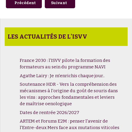
Article précédent : Les Vendanges du Savoir "la connaissan
Article suivant : Les Vendanges du Savo
Précédent
Suivant
LES ACTUALITÉS DE L'ISVV
France 2030 : l'ISVV pilote la formation des
formateurs au sein du programme NAVI
Agathe Lairy : Je m'enrichis chaque jour..
Soutenance HDR - Vers la compréhension des
mécanismes à l'origine du goût de souris dans
les vins : approches fondamentales et leviers
de maîtrise oenologique
Dates de rentrée 2026/2027
ARTEM et Forums E2M : penser l'avenir de
l'Entre-deux Mers face aux mutations viticoles