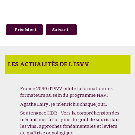
Article précédent : Agathe Lairy : Je m'enrichis chaque jour
Article suivant : Dates de rentrée 2026/
Précédent
Suivant
LES ACTUALITÉS DE L'ISVV
France 2030 : l'ISVV pilote la formation des
formateurs au sein du programme NAVI
Agathe Lairy : Je m'enrichis chaque jour..
Soutenance HDR - Vers la compréhension des
mécanismes à l'origine du goût de souris dans
les vins : approches fondamentales et leviers
de maîtrise oenologique