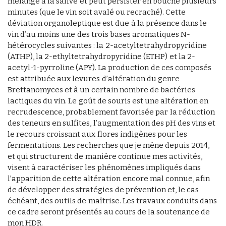
mélange à la salive et peut persister en bouche plusieurs
minutes (que le vin soit avalé ou recraché). Cette
déviation organoleptique est due à la présence dans le
vin d’au moins une des trois bases aromatiques N-
hétérocycles suivantes : la 2-acetyltetrahydropyridine
(ATHP), la 2-ethyltetrahydropyridine (ETHP) et la 2-
acetyl-1-pyrroline (APY). La production de ces composés
est attribuée aux levures d’altération du genre
Brettanomyces et à un certain nombre de bactéries
lactiques du vin. Le goût de souris est une altération en
recrudescence, probablement favorisée par la réduction
des teneurs en sulfites, l’augmentation des pH des vins et
le recours croissant aux flores indigènes pour les
fermentations. Les recherches que je mène depuis 2014,
et qui structurent de manière continue mes activités,
visent à caractériser les phénomènes impliqués dans
l’apparition de cette altération encore mal connue, afin
de développer des stratégies de prévention et, le cas
échéant, des outils de maîtrise. Les travaux conduits dans
ce cadre seront présentés au cours de la soutenance de
mon HDR.