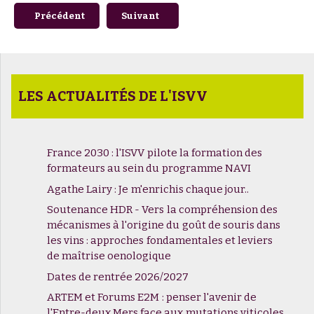
Article précédent : 22ᵉ Matinée des Œnologues
Article suivant : Infographie - 2015-2025
Précédent
Suivant
LES ACTUALITÉS DE L'ISVV
France 2030 : l'ISVV pilote la formation des
formateurs au sein du programme NAVI
Agathe Lairy : Je m'enrichis chaque jour..
Soutenance HDR - Vers la compréhension des
mécanismes à l'origine du goût de souris dans
les vins : approches fondamentales et leviers
de maîtrise oenologique
Dates de rentrée 2026/2027
ARTEM et Forums E2M : penser l'avenir de
l'Entre-deux Mers face aux mutations viticoles