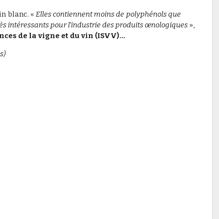
in blanc. «
Elles contiennent moins de polyphénols que
ès intéressants pour l’industrie des produits œnologiques
»,
ces de la vigne et du vin (ISVV)...
s)
it le prix Recherche & Innovation Fondation Bordeaux Université
des étudiants - 4 décembre 2024