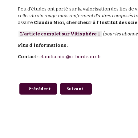
Peu d’études ont porté sur la valorisation des lies de v
celles du vin rouge mais renferment d’autres composés tr
assure
Claudia Nioi, chercheur à l’Institut des scien
L'article complet sur Vitisphère
(pour les abonné
Plus d'informations :
Contact :
claudia.nioi@u-bordeaux.fr
Article précédent : La Chaire Alexis Millardet reço
Article suivant : Marché de noël 
Précédent
Suivant