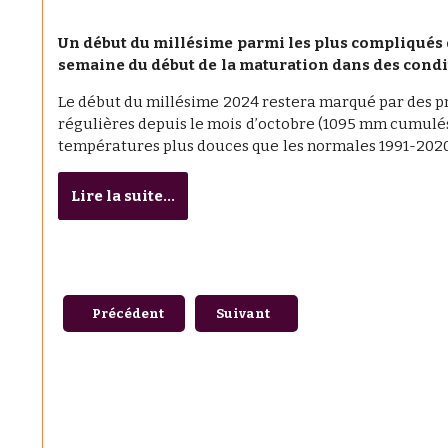
Un début du millésime parmi les plus compliqués
semaine du début de la maturation dans des condi
Le début du millésime 2024 restera marqué par des p
régulières depuis le mois d’octobre (1095 mm cumulé
températures plus douces que les normales 1991-2020, 
Lire la suite...
Article précédent : Le 14 novembre 2024, venez élabor
Article suivant : Nouveau catalogu
Précédent
Suivant