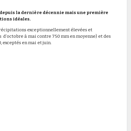
 depuis la dernière décennie mais une première
tions idéales.
récipitations exceptionnellement élevées et
s d’octobre à mai contre 750 mm en moyenne) et des
exceptés en mai et juin.
er votre propre bière avec l'ISVV
e - Pour se spécialiser tout en continuant son activité