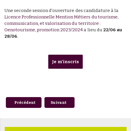
Une seconde session d'ouverture des candidature à la
Licence Professionnelle Mention Métiers du tourisme,
communication, et valorisation du territoire :
Oenotourisme, promotion 2023/2024
a lieu du
22/06 au
28/06
.
Je m'inscris
Article précédent : Diplômes Universitaires : dernières pl
Article suivant : Séminaire - Génomiqu
Précédent
Suivant