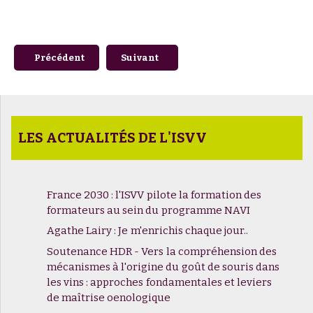
Article précédent : Colloque "Vigne et Vin demain"
Article suivant : J-4 avant le lanceme
Précédent
Suivant
LES ACTUALITÉS DE L'ISVV
France 2030 : l'ISVV pilote la formation des
formateurs au sein du programme NAVI
Agathe Lairy : Je m'enrichis chaque jour..
Soutenance HDR - Vers la compréhension des
mécanismes à l'origine du goût de souris dans
les vins : approches fondamentales et leviers
de maîtrise oenologique