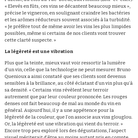
« Elevés en fûts, ces vins se décantent beaucoup mieux »,
précise le vigneron, en soulignant craindre les bactéries
et les arômes réducteurs souvent associés à la turbidité.
« Je préfère tout de même avoir les vins les plus limpides
possibles, même si certains de nos clients vont trouver
cette clarté suspecte. »
La légèreté est une vibration
Plus que la teinte, mieux vaut voir ressortir la lumière
d’un vin, celle que la technologie ne peut mesurer. Bruno
Quenioux a ainsi constaté que ses clients sont devenus
sensibles à la brillance, au côté éclatant d’un vin plus qu’à
sa densité. « Certains vins révèlent leur terroir
autrement que par leur couleur prononcée. Les rouges
denses ont fait beaucoup de mal au monde du vin en
général. Aujourd’hui, il y a une appétence pour la
légèreté de la couleur, que l’on associe aux vins glouglou.
Or, la légèreté est une vibration qui vient du terroir. »
Encore trop peu exploré lors des dégustations, l’aspect
visuel mériterait d’être au moins autant pris en compte