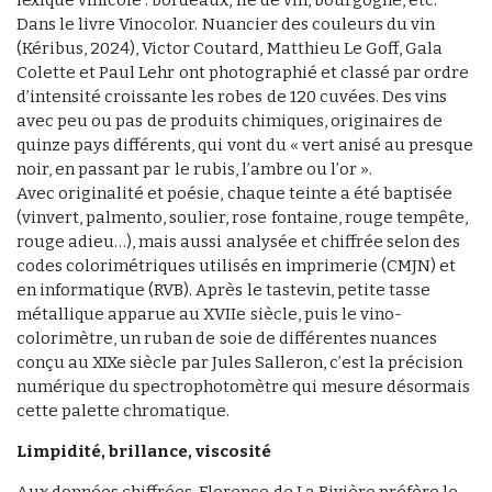
lexique vinicole : bordeaux, lie de vin, bourgogne, etc.
Dans le livre Vinocolor. Nuancier des couleurs du vin
(Kéribus, 2024), Victor Coutard, Matthieu Le Goff, Gala
Colette et Paul Lehr ont photographié et classé par ordre
d’intensité croissante les robes de 120 cuvées. Des vins
avec peu ou pas de produits chimiques, originaires de
quinze pays différents, qui vont du « vert anisé au presque
noir, en passant par le rubis, l’ambre ou l’or ».
Avec originalité et poésie, chaque teinte a été baptisée
(vinvert, palmento, soulier, rose fontaine, rouge tempête,
rouge adieu…), mais aussi analysée et chiffrée selon des
codes colorimétriques utilisés en imprimerie (CMJN) et
en informatique (RVB). Après le tastevin, petite tasse
métallique apparue au XVIIe siècle, puis le vino-
colorimètre, un ruban de soie de différentes nuances
conçu au XIXe siècle par Jules Salleron, c’est la précision
numérique du spectrophotomètre qui mesure désormais
cette palette chromatique.
Limpidité, brillance, viscosité