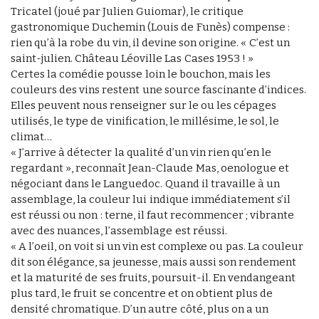
Tricatel (joué par Julien Guiomar), le critique
gastronomique Duchemin (Louis de Funès) compense :
rien qu’à la robe du vin, il devine son origine. « C’est un
saint-julien. Château Léoville Las Cases 1953 ! »
Certes la comédie pousse loin le bouchon, mais les
couleurs des vins restent une source fascinante d’indices.
Elles peuvent nous renseigner sur le ou les cépages
utilisés, le type de vinification, le millésime, le sol, le
climat…
« J’arrive à détecter la qualité d’un vin rien qu’en le
regardant », reconnaît Jean-Claude Mas, oenologue et
négociant dans le Languedoc. Quand il travaille à un
assemblage, la couleur lui indique immédiatement s’il
est réussi ou non : terne, il faut recommencer ; vibrante
avec des nuances, l’assemblage est réussi.
« A l’oeil, on voit si un vin est complexe ou pas. La couleur
dit son élégance, sa jeunesse, mais aussi son rendement
et la maturité de ses fruits, poursuit-il. En vendangeant
plus tard, le fruit se concentre et on obtient plus de
densité chromatique. D’un autre côté, plus on a un