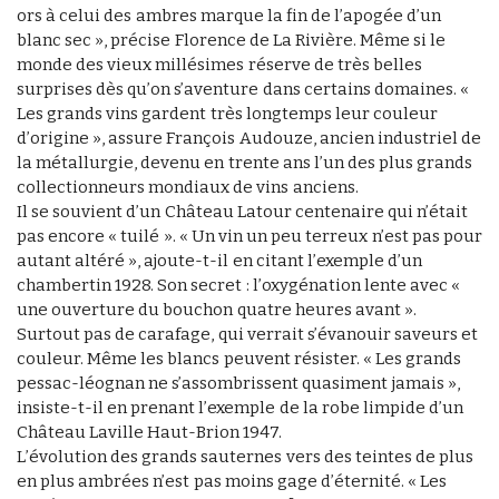
ors à celui des ambres marque la fin de l’apogée d’un
blanc sec », précise Florence de La Rivière. Même si le
monde des vieux millésimes réserve de très belles
surprises dès qu’on s’aventure dans certains domaines. «
Les grands vins gardent très longtemps leur couleur
d’origine », assure François Audouze, ancien industriel de
la métallurgie, devenu en trente ans l’un des plus grands
collectionneurs mondiaux de vins anciens.
Il se souvient d’un Château Latour centenaire qui n’était
pas encore « tuilé ». « Un vin un peu terreux n’est pas pour
autant altéré », ajoute-t-il en citant l’exemple d’un
chambertin 1928. Son secret : l’oxygénation lente avec «
une ouverture du bouchon quatre heures avant ».
Surtout pas de carafage, qui verrait s’évanouir saveurs et
couleur. Même les blancs peuvent résister. « Les grands
pessac-léognan ne s’assombrissent quasiment jamais »,
insiste-t-il en prenant l’exemple de la robe limpide d’un
Château Laville Haut-Brion 1947.
L’évolution des grands sauternes vers des teintes de plus
en plus ambrées n’est pas moins gage d’éternité. « Les