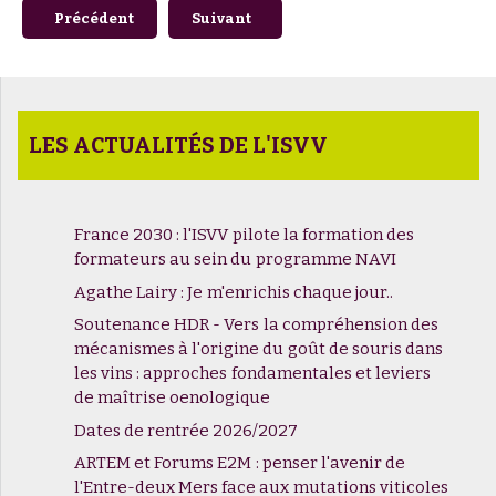
Article précédent : Dates de rentrée 2025/2026
Article suivant : Formation Pro à venir -
Précédent
Suivant
LES ACTUALITÉS DE L'ISVV
France 2030 : l'ISVV pilote la formation des
formateurs au sein du programme NAVI
Agathe Lairy : Je m'enrichis chaque jour..
Soutenance HDR - Vers la compréhension des
mécanismes à l'origine du goût de souris dans
les vins : approches fondamentales et leviers
de maîtrise oenologique
Dates de rentrée 2026/2027
ARTEM et Forums E2M : penser l'avenir de
l'Entre-deux Mers face aux mutations viticoles