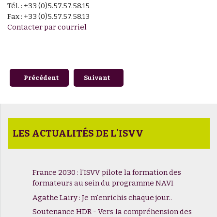
Tél. : +33 (0)5.57.57.58.15
Fax : +33 (0)5.57.57.58.13
Contacter par courriel
Article précédent : Belle robe vermeille, un peu violette. Bel 
Article suivant : Dates de rentrée 2025/
Précédent
Suivant
LES ACTUALITÉS DE L'ISVV
France 2030 : l'ISVV pilote la formation des
formateurs au sein du programme NAVI
Agathe Lairy : Je m'enrichis chaque jour..
Soutenance HDR - Vers la compréhension des