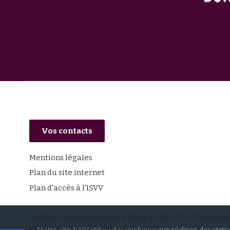
Vos contacts
Mentions légales
Plan du site internet
Plan d'accès à l'ISVV
Institut des Sciences de la Vigne et Vin - 210 Chemin d
CS50008 - 33882 Villenave d'Ornon