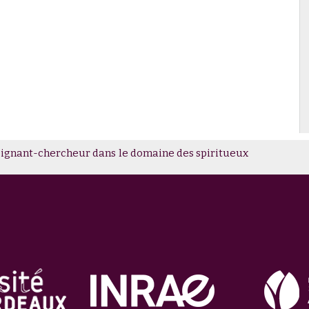
fête ses 70 ans
ation de haut niveau, à portée de verre
eignant-chercheur dans le domaine des spiritueux