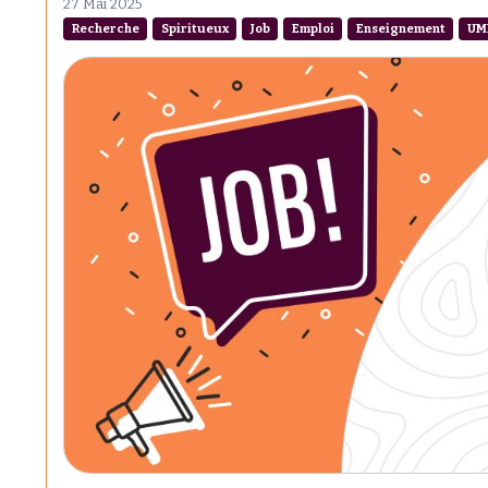
27 Mai 2025
Recherche
Spiritueux
Job
Emploi
Enseignement
UM