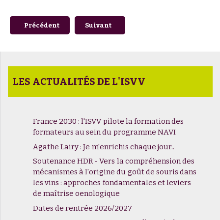
Article précédent : Sandrine Lavaud de l'UMR 5607 Ausonius
Article suivant : Séminaire du CEMMC "L
Précédent
Suivant
LES ACTUALITÉS DE L'ISVV
France 2030 : l'ISVV pilote la formation des
formateurs au sein du programme NAVI
Agathe Lairy : Je m'enrichis chaque jour..
Soutenance HDR - Vers la compréhension des
mécanismes à l'origine du goût de souris dans
les vins : approches fondamentales et leviers
de maîtrise oenologique
Dates de rentrée 2026/2027