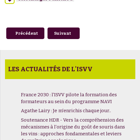
Article précédent : Chaque vin a-t-il une signature chimique
Article suivant : Journée du Départeme
Précédent
Suivant
LES ACTUALITÉS DE L'ISVV
France 2030 : l'ISVV pilote la formation des
formateurs au sein du programme NAVI
Agathe Lairy : Je m'enrichis chaque jour..
Soutenance HDR - Vers la compréhension des
mécanismes à l'origine du goût de souris dans
les vins : approches fondamentales et leviers