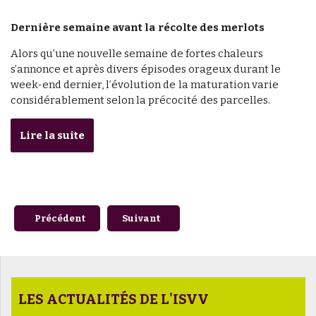
Dernière semaine avant la récolte des merlots
Alors qu’une nouvelle semaine de fortes chaleurs
s’annonce et après divers épisodes orageux durant le
week-end dernier, l’évolution de la maturation varie
considérablement selon la précocité des parcelles.
Lire la suite
Article précédent : #1 - Les Vendanges du Savoir - Faut-il f
Article suivant : #Millésime 2023 - Indi
Précédent
Suivant
LES ACTUALITÉS DE L'ISVV