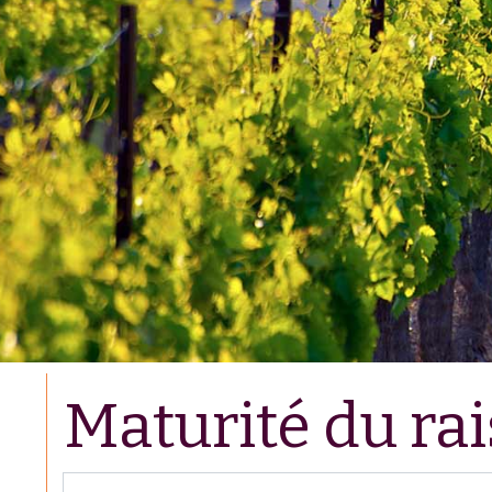
Maturité du rai
isir partie du titre