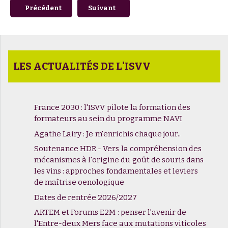
Article précédent : Soutenance HDR - Stéphanie LACHAUD
Article suivant : Comment parler du vin 
Précédent
Suivant
LES ACTUALITÉS DE L'ISVV
France 2030 : l'ISVV pilote la formation des
formateurs au sein du programme NAVI
Agathe Lairy : Je m'enrichis chaque jour..
Soutenance HDR - Vers la compréhension des
mécanismes à l'origine du goût de souris dans
les vins : approches fondamentales et leviers
de maîtrise oenologique
Dates de rentrée 2026/2027
ARTEM et Forums E2M : penser l'avenir de
l'Entre-deux Mers face aux mutations viticoles