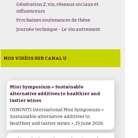
Génération Z, vin, réseaux sociaux et
influenceurs
Prochaines soutenances de thèse
Journée technique - Le vin autrement
NOS VIDÉOS SUR CANAL U
Mini Symposium « Sustainable
alternative additives to healthier and
tastier wines
OENOVITI International Mini Symposium «
Sustainable alternative additives to
healthier and tastier wines », 15 June 2026
– Lundi 17 Février