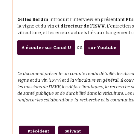
Gilles Berdin
introduit l'interview en présentant
Phi
la vigne et du vin et
directeur de l'ISVV
. L'entretien 
viticulture, et les enjeux actuels liés au changement c
ou
A écouter sur Canal U
sur Youtube
Ce document présente un compte rendu détaillé des discussio
Vigne et du Vin (ISVV) et à la viticulture en général. Il cou
les missions de l'ISVV, les défis climatiques, la recherche 
de santé publique et de durabilité dans la viticulture. Le
renforcer les collaborations, la recherche et la communica
Article précédent : SÉMINAIRE ISVV « VINS & ENVI
Article suivant : Retour en images 
Précédent
Suivant