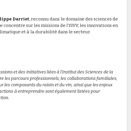
lippe Darriet
, reconnu dans le domaine des sciences de
se concentre sur les missions de l'ISVV, les innovations en
limatique et à la durabilité dans le secteur.
ns et des initiatives liées à l'Institut des Sciences de la
vre les parcours professionnels, les collaborations familiales,
sur les composants du raisin et du vin, ainsi que les enjeux
s actions à entreprendre sont également listées pour
tion.
RONNEMENT » #8 | LE BIOCONTRÔLE EST-IL OPÉRANT ?
sur la visite de la Délégation de l'Université de Niigata à l'ISVV 