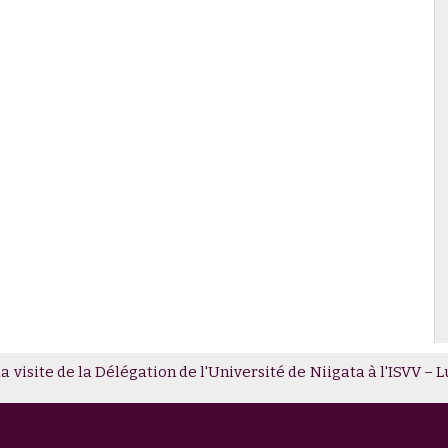
Darriet, directeur de l'ISVV, par Gilles Berdin
oteini Paschalidou - Plant cues and their effects on multitrophic 
 visite de la Délégation de l'Université de Niigata à l'ISVV – L