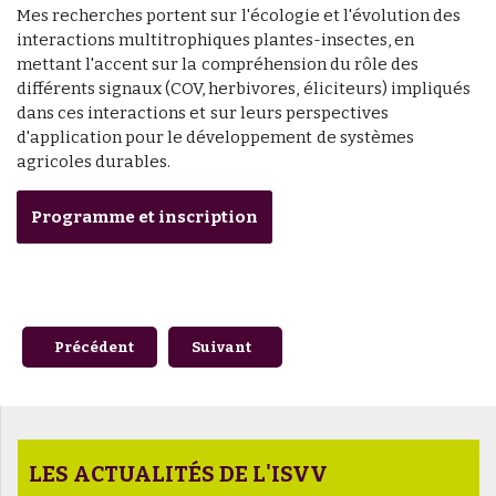
Mes recherches portent sur l'écologie et l'évolution des
interactions multitrophiques plantes-insectes, en
mettant l'accent sur la compréhension du rôle des
différents signaux (COV, herbivores, éliciteurs) impliqués
dans ces interactions et sur leurs perspectives
d'application pour le développement de systèmes
agricoles durables.
Programme et inscription
Article précédent : Retour en images sur la visite de la Délé
Article suivant : Le MIB, Equipe Moléc
Précédent
Suivant
LES ACTUALITÉS DE L'ISVV