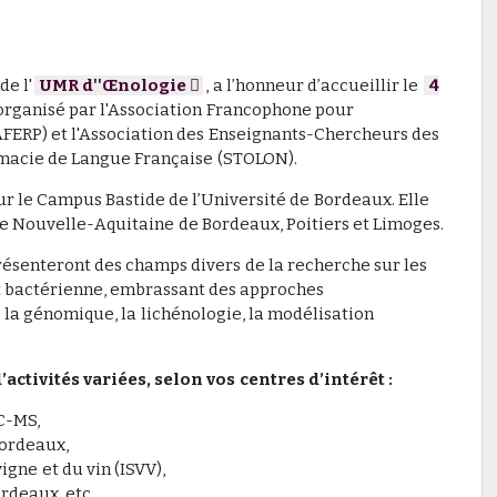
de l'
UMR d''Œnologie
, a l’honneur d’accueillir le
4
rganisé par l'Association Francophone pour
FERP) et l'Association des Enseignants-Chercheurs des
rmacie de Langue Française (STOLON).
r le Campus Bastide de l’Université de Bordeaux. Elle
de Nouvelle-Aquitaine de Bordeaux, Poitiers et Limoges.
présenteront des champs divers de la recherche sur les
et bactérienne, embrassant des approches
 la génomique, la lichénologie, la modélisation
tivités variées, selon vos centres d’intérêt :
C-MS,
Bordeaux,
vigne et du vin (ISVV),
ordeaux, etc.