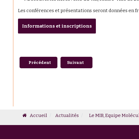
Les conférences et présentations seront données en fr
Informations et inscriptions
Article précédent : Invited Talk - Foteini Paschalido
Article suivant : L'EGFV présent a
Précédent
Suivant
Accueil
Actualités
Le MIB, Equipe Molécu