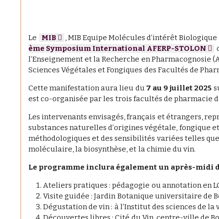
Le
MIB
, MIB Equipe Molécules d’intérêt Biologique 
ème Symposium International AFERP-STOLON
o
l’Enseignement et la Recherche en Pharmacognosie (A
Sciences Végétales et Fongiques des Facultés de Pha
Cette manifestation aura lieu du
7 au 9 juillet 2025
su
est co-organisée par les trois facultés de pharmacie 
Les intervenants envisagés, français et étrangers, re
substances naturelles d’origines végétale, fongique 
méthodologiques et des sensibilités variées telles que
moléculaire, la biosynthèse, et la chimie du vin.
Le programme inclura également un après-midi d’ac
Ateliers pratiques : pédagogie ou annotation en L
Visite guidée : Jardin Botanique universitaire de 
Dégustation de vin : à l’Institut des sciences de la 
Découvertes libres : Cité du Vin, centre-ville de B