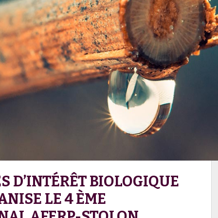
ES D’INTÉRÊT BIOLOGIQUE
NISE LE 4 ÈME
NAL AFERP-STOLON