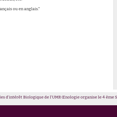
ançais ou en anglais."
u - Plant cues and their effects on multitrophic interactions
u salon international de l'agriculture, sur le stand de l'INRAE.
les d’intérêt Biologique de l’UMR Œnologie organise le 4 è