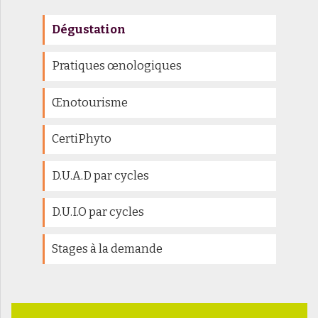
Dégustation
Pratiques œnologiques
Œnotourisme
CertiPhyto
D.U.A.D par cycles
D.U.I.O par cycles
Stages à la demande