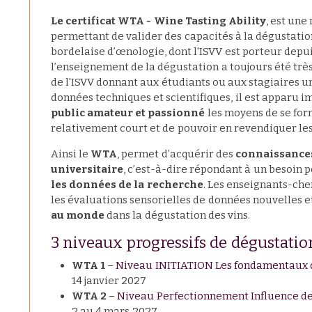
Le certificat WTA - Wine Tasting Ability
, est une
permettant de valider des capacités à la dégustation d
bordelaise d’œnologie, dont l'ISVV est porteur depui
l’enseignement de la dégustation a toujours été tr
de l'ISVV donnant aux étudiants ou aux stagiaires 
données techniques et scientifiques, il est apparu 
public amateur et passionné
les moyens de se for
relativement court et de pouvoir en revendiquer les
Ainsi le
WTA
, permet d’acquérir des
connaissances
universitaire
, c’est-à-dire répondant à un besoin 
les données de la recherche
. Les enseignants-che
les évaluations sensorielles de données nouvelles e
au monde
dans la dégustation des vins.
3 niveaux progressifs de dégustation
WTA 1
–
Niveau INITIATION Les fondamentaux d
14 janvier 2027
WTA 2
–
Niveau Perfectionnement Influence de 
2 au 4 mars 2027