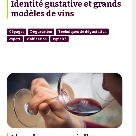
Identité gustative et grands
modèles de vins
Cépages
Dégustation
Techniques de dégustation
expert
vinification
typicité