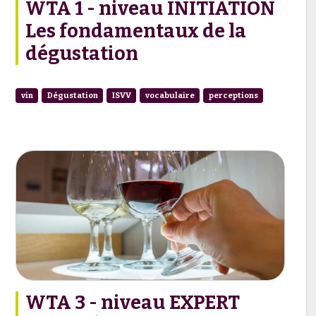
WTA 1 - niveau INITIATION
Les fondamentaux de la
dégustation
vin
Dégustation
ISVV
vocabulaire
perceptions
WTA 3 - niveau EXPERT