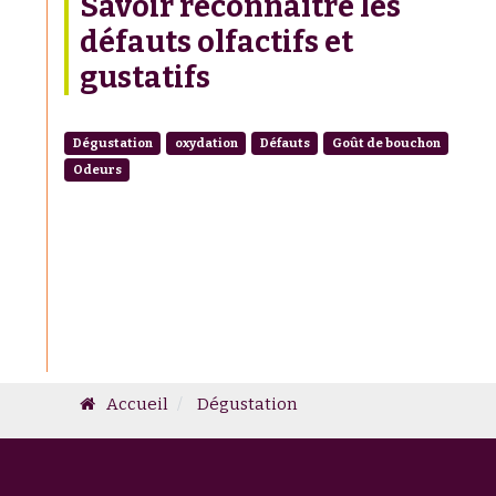
Savoir reconnaître les
défauts olfactifs et
gustatifs
Dégustation
oxydation
Défauts
Goût de bouchon
Odeurs
Accueil
Dégustation