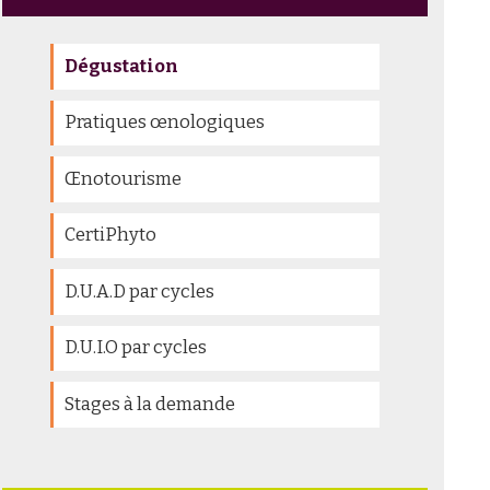
Dégustation
Pratiques œnologiques
Œnotourisme
CertiPhyto
D.U.A.D par cycles
D.U.I.O par cycles
Stages à la demande