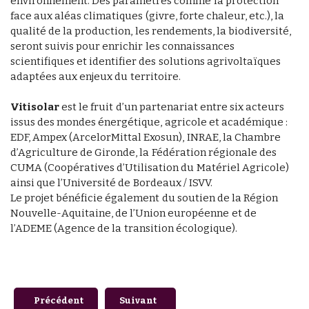
environnement. Des paramètres comme la protection
face aux aléas climatiques (givre, forte chaleur, etc.), la
qualité de la production, les rendements, la biodiversité,
seront suivis pour enrichir les connaissances
scientifiques et identifier des solutions agrivoltaïques
adaptées aux enjeux du territoire.
Vitisolar
est le fruit d’un partenariat entre six acteurs
issus des mondes énergétique, agricole et académique :
EDF, Ampex (ArcelorMittal Exosun), INRAE, la Chambre
d’Agriculture de Gironde, la Fédération régionale des
CUMA (Coopératives d’Utilisation du Matériel Agricole)
ainsi que l’Université de Bordeaux / ISVV.
Le projet bénéficie également du soutien de la Région
Nouvelle-Aquitaine, de l’Union européenne et de
l’ADEME (Agence de la transition écologique).
Article précédent : Découvrez la dernière vidéo de la série
Article suivant : Séminaire ISVV « Vin
Précédent
Suivant