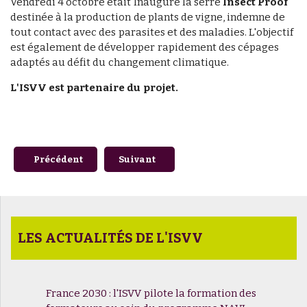
Vendredi 4 octobre était Inauguré la serre
Insect Proof
destinée à la production de plants de vigne, indemne de
tout contact avec des parasites et des maladies. L'objectif
est également de développer rapidement des cépages
adaptés au défit du changement climatique.
L'ISVV est partenaire du projet.
Article précédent : Accueil de l'Institut de sakéologie de N
Article suivant : Soyez les premiers à 
Précédent
Suivant
LES ACTUALITÉS DE L'ISVV
France 2030 : l'ISVV pilote la formation des