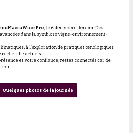
 OenoMacroWine Pro
, le 6 décembre dernier. Des
s avancées dans la symbiose vigne-environnement-
climatiques, à l'exploration de pratiques œnologiques
e recherche actuels.
résence et votre confiance, restez connectés car de
tion.
Quelques photos de la journée
l une signature chimique et, si oui, permet-elle d’identifier son o