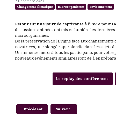
7 Décembre 2023
Changement climatique
microorganismes
environnement
Retour sur une journée captivante à l'ISVV pour
discussions animées ont mis en lumière les dernière
microorganismes.
De la préservation de la vigne face aux changements 
novatrices, une plongée approfondie dans les sujets d
Un immense merci à tous les participants pour votre p
nouveaux événements similaires sont déjà en prépara
Le replay des conférences
Article précédent : Prochaines soutenances de thèse
Article suivant : Chaque vin a-t-i
Précédent
Suivant