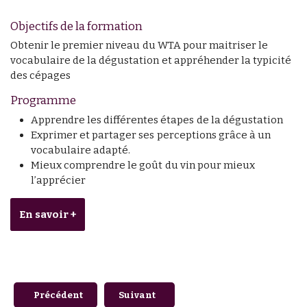
Objectifs de la formation
Obtenir le premier niveau du WTA pour maitriser le
vocabulaire de la dégustation et appréhender la typicité
des cépages
Programme
Apprendre les différentes étapes de la dégustation
Exprimer et partager ses perceptions grâce à un
vocabulaire adapté.
Mieux comprendre le goût du vin pour mieux
l’apprécier
En savoir +
Article précédent : Développer une stratégie numérique po
Article suivant : L’unité de recherche S
Précédent
Suivant