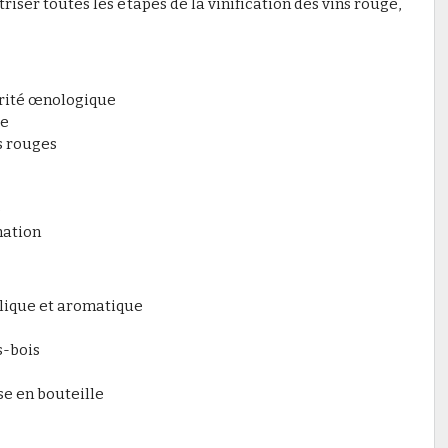
iser toutes les étapes de la vinification des vins rouge,
urité œnologique
ue
s rouges
e
mation
olique et aromatique
s-bois
ise en bouteille