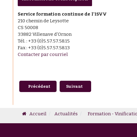
Service formation continue de l'ISVV
210 chemin de Leysotte
CS 50008
33882 Villenave d'Ornon
Tél. : +33 (0)5.57.57.58.15
Fax : +33 (0)5.57.57.58.13
Contacter par courriel
Article précédent : Prochaines soutenances de thèse
Article suivant : Formation - Com
Précédent
Suivant
Accueil
Actualités
Formation - Vinificati