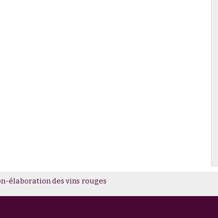
ment valoriser son domaine pour le tourisme ?
on-élaboration des vins rouges